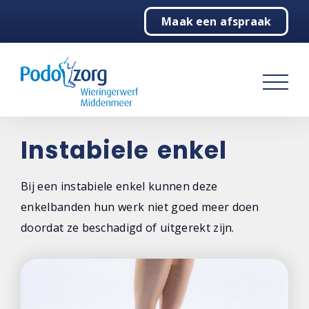
Maak een afspraak
Home
Podologie
Behandelingen
Over ons
Instabiele enkel
Contact
Bij een instabiele enkel kunnen deze
enkelbanden hun werk niet goed meer doen
doordat ze beschadigd of uitgerekt zijn.