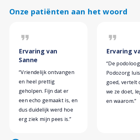
Onze patiënten aan het woord
format_quote
format_quote
Ervaring van
Ervaring v
Sanne
“De podoloog
“Vriendelijk ontvangen
Podozorg luis
en heel prettig
goed, vertelt 
geholpen. Fijn dat er
we ze doet, le
een echo gemaakt is, en
en waarom.”
dus duidelijk werd hoe
erg ziek mijn pees is.”