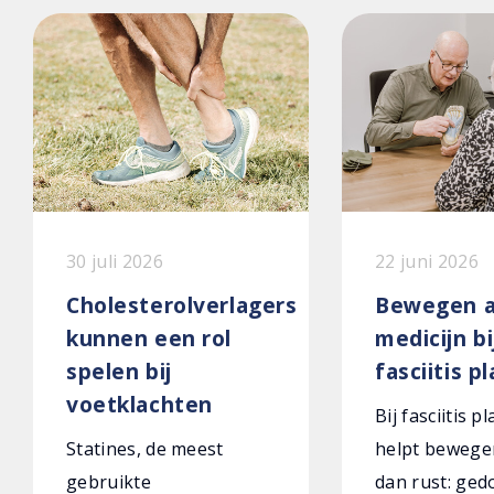
30 juli 2026
22 juni 2026
Cholesterolverlagers
Bewegen a
kunnen een rol
medicijn bi
spelen bij
fasciitis p
voetklachten
Bij fasciitis p
Statines, de meest
helpt bewege
gebruikte
dan rust: ged