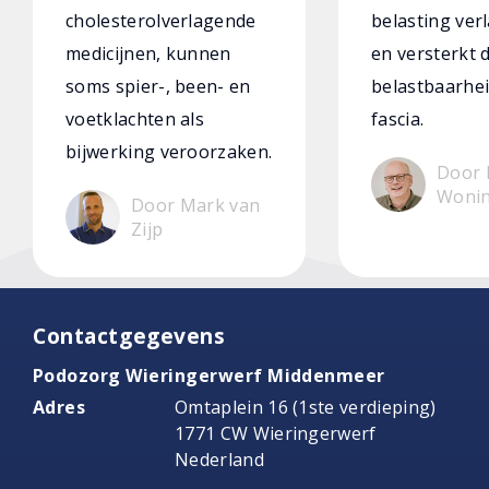
cholesterolverlagende
belasting verl
medicijnen, kunnen
en versterkt 
soms spier-, been- en
belastbaarhei
voetklachten als
fascia.
bijwerking veroorzaken.
Door 
Woni
Door Mark van
Zijp
Contactgegevens
Podozorg Wieringerwerf Middenmeer
Adres
Omtaplein 16 (1ste verdieping)
1771 CW Wieringerwerf
Nederland