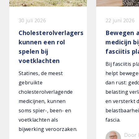
30 juli 2026
22 juni 2026
Cholesterolverlagers
Bewegen a
kunnen een rol
medicijn bi
spelen bij
fasciitis p
voetklachten
Bij fasciitis p
Statines, de meest
helpt bewege
gebruikte
dan rust: ged
cholesterolverlagende
belasting verl
medicijnen, kunnen
en versterkt 
soms spier-, been- en
belastbaarhei
voetklachten als
fascia.
bijwerking veroorzaken.
Door 