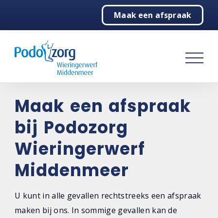
Maak een afspraak
Home
Podologie
Behandelingen
Over ons
Maak een afspraak
bij Podozorg
Contact
Wieringerwerf
Contactgegevens
Middenmeer
Maak een afspraak
Steunzolen bestellen
U kunt in alle gevallen rechtstreeks een afspraak
maken bij ons. In sommige gevallen kan de
Niet tevreden