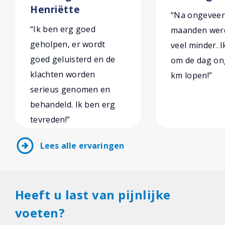
Henriëtte
“Na ongeveer
“Ik ben erg goed
maanden werd
geholpen, er wordt
veel minder. 
goed geluisterd en de
om de dag on
klachten worden
km lopen!”
serieus genomen en
behandeld. Ik ben erg
tevreden!”
arrow_circle_right
Lees alle ervaringen
Heeft u last van pijnlijke
voeten?