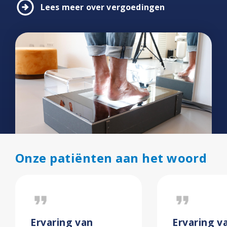
arrow_circle_right
Lees meer over vergoedingen
Onze patiënten aan het woord
format_quote
format_quote
Ervaring van
Ervaring v