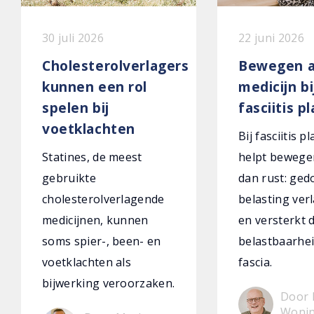
30 juli 2026
22 juni 2026
Cholesterolverlagers
Bewegen a
kunnen een rol
medicijn bi
spelen bij
fasciitis p
voetklachten
Bij fasciitis p
Statines, de meest
helpt bewege
gebruikte
dan rust: ged
cholesterolverlagende
belasting verl
medicijnen, kunnen
en versterkt 
soms spier-, been- en
belastbaarhei
voetklachten als
fascia.
bijwerking veroorzaken.
Door 
Woni