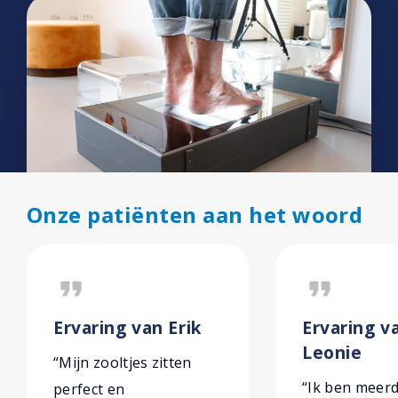
Onze patiënten aan het woord
format_quote
format_quote
Ervaring van Erik
Ervaring v
Leonie
“Mijn zooltjes zitten
“Ik ben meer
perfect en