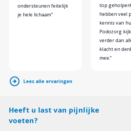
top geholpen
ondersteunen feitelijk
hebben veel p
je hele lichaam”
kennis van hu
Podozorg kijk
verder dan al
klacht en den
mee.”
arrow_circle_right
Lees alle ervaringen
Heeft u last van pijnlijke
voeten?