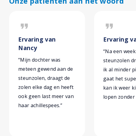
Onze patiënten aan het woord
format_quote
format_quote
Ervaring van
Ervaring va
Nancy
“Na een week
“Mijn dochter was
steunzolen d
meteen gewend aan de
ik al minder p
steunzolen, draagt de
gaat het sup
zolen elke dag en heeft
kan ik weer k
ook geen last meer van
lopen zonder 
haar achillespees.”