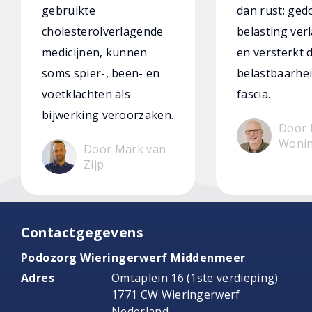
gebruikte
dan rust: ged
cholesterolverlagende
belasting verl
medicijnen, kunnen
en versterkt 
soms spier-, been- en
belastbaarhei
voetklachten als
fascia.
bijwerking veroorzaken.
Door 
Woni
Door Mark van
Zijp
Contactgegevens
Podozorg Wieringerwerf Middenmeer
Adres
Omtaplein 16 (1ste verdieping)
1771 CW Wieringerwerf
Nederland