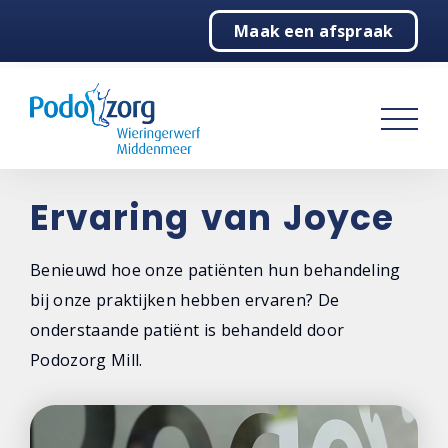
Maak een afspraak
Home
Podologie
Behandelingen
Over ons
Ervaring van Joyce
Contact
Benieuwd hoe onze patiënten hun behandeling
bij onze praktijken hebben ervaren? De
onderstaande patiënt is behandeld door
Podozorg Mill.