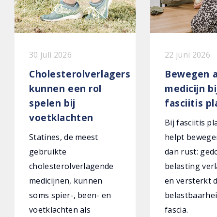
30 juli 2026
22 juni 2026
Cholesterolverlagers
Bewegen a
kunnen een rol
medicijn bi
spelen bij
fasciitis p
voetklachten
Bij fasciitis p
Statines, de meest
helpt bewege
gebruikte
dan rust: ged
cholesterolverlagende
belasting verl
medicijnen, kunnen
en versterkt 
soms spier-, been- en
belastbaarhei
voetklachten als
fascia.