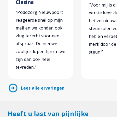
Clasina
“Voor mij is di
“Podozorg Nieuwpoort
eerste keer da
reageerde snel op mijn
het vernieuw
mail en we konden ook
steunzolen ec
vlug terecht voor een
heb en verbe
afspraak. De nieuwe
merk door de
zooltjes lopen fijn en we
steun.”
zijn dan ook heel
tevreden.”
arrow_circle_right
Lees alle ervaringen
Heeft u last van pijnlijke