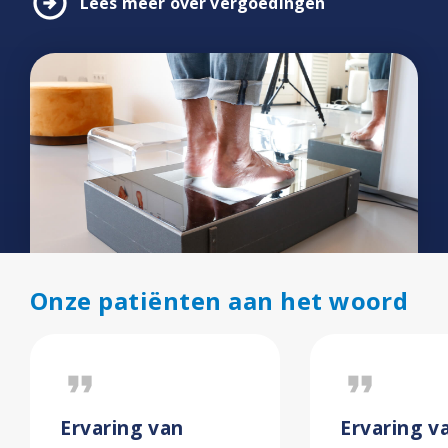
arrow_circle_right
Lees meer over vergoedingen
Onze patiënten aan het woord
format_quote
format_quote
Ervaring van
Ervaring v