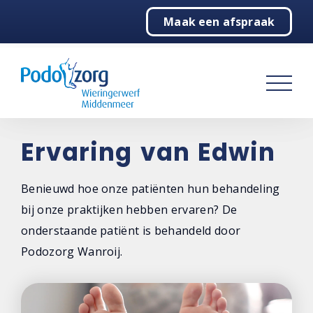
Maak een afspraak
Home
Podologie
Behandelingen
Over ons
Ervaring van Edwin
Contact
Benieuwd hoe onze patiënten hun behandeling
bij onze praktijken hebben ervaren? De
onderstaande patiënt is behandeld door
Podozorg Wanroij.