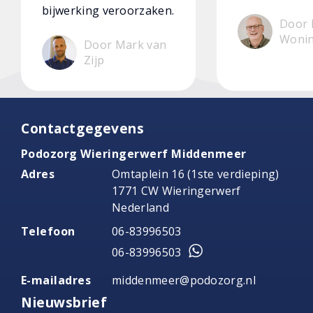
bijwerking veroorzaken.
Door 
Woni
Door Mark van
Zijp
Contactgegevens
Podozorg Wieringerwerf Middenmeer
Adres
Omtaplein 16 (1ste verdieping)
1771 CW Wieringerwerf
Nederland
Telefoon
06-83996503
06-83996503
E-mailadres
middenmeer@podozorg.nl
Nieuwsbrief